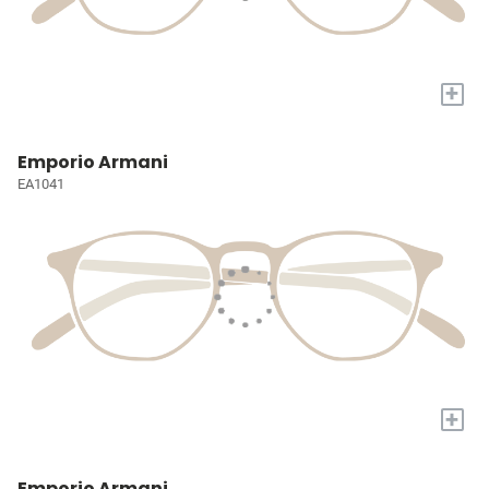
+
Emporio Armani
EA1041
+
Emporio Armani