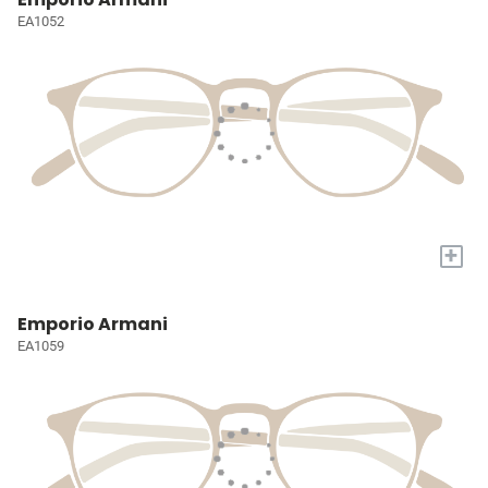
EA1052
+
Emporio Armani
EA1059