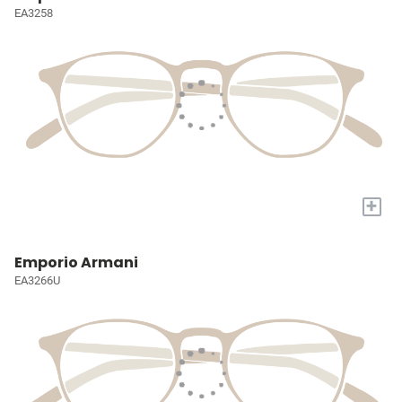
EA3258
+
Emporio Armani
EA3266U