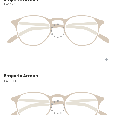
EA1175
+
Emporio Armani
EA1180D