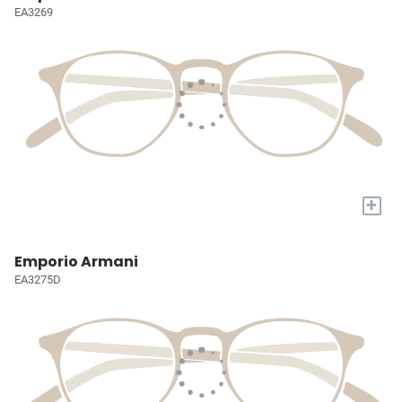
EA3269
+
Emporio Armani
EA3275D