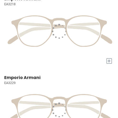
EA3218
+
Emporio Armani
EA3229