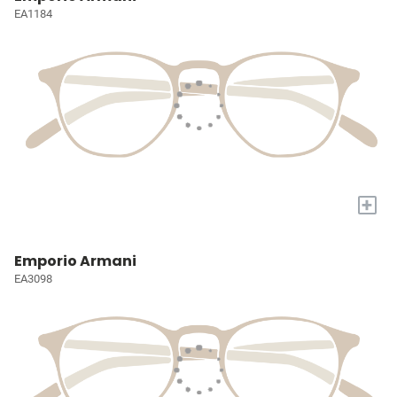
EA1184
+
Emporio Armani
EA3098