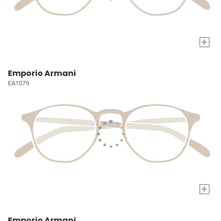
+
Emporio Armani
EA1079
+
Emporio Armani