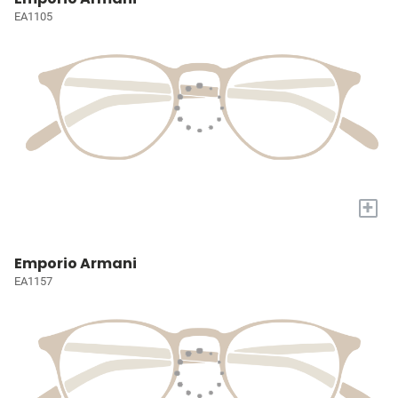
EA1105
+
Emporio Armani
EA1157