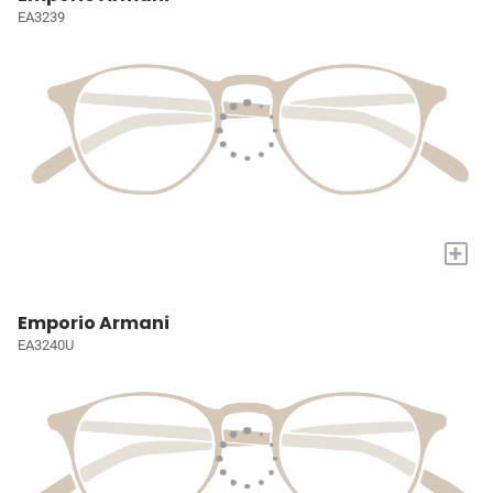
EA3239
+
Emporio Armani
EA3240U