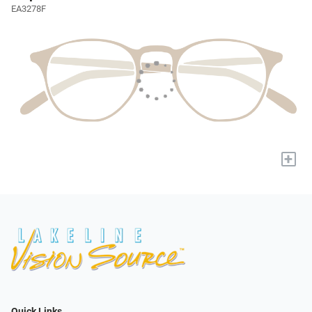
EA3278F
+
Quick Links