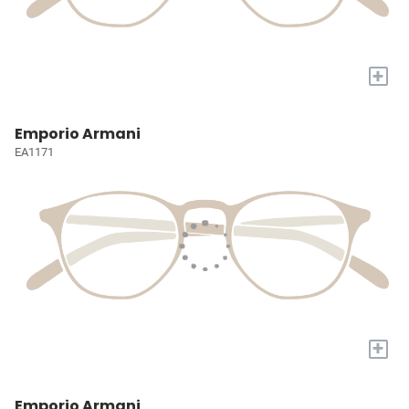
+
Emporio Armani
EA1171
+
Emporio Armani