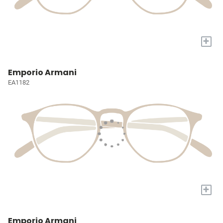
+
Emporio Armani
EA1182
+
Emporio Armani