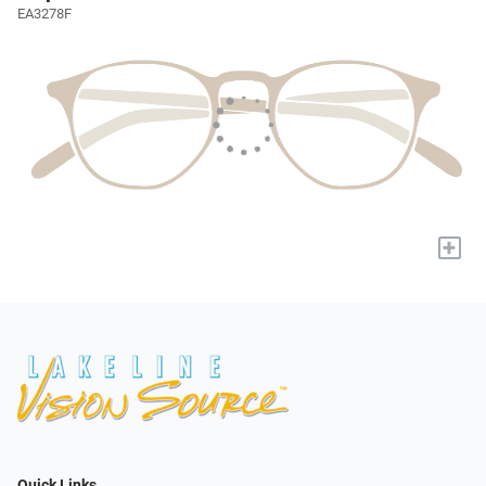
EA3278F
+
Quick Links