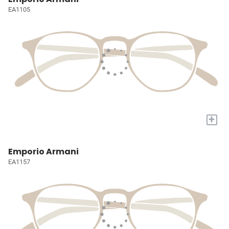
EA1105
+
Emporio Armani
EA1157