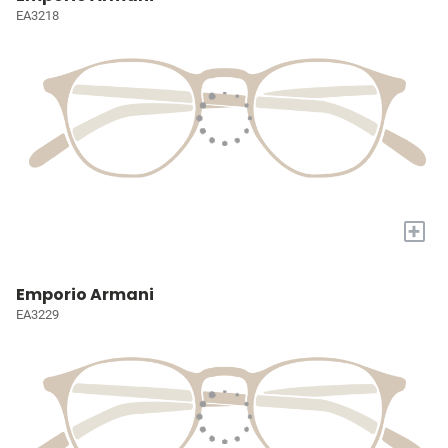
EA3218
+
Emporio Armani
EA3229