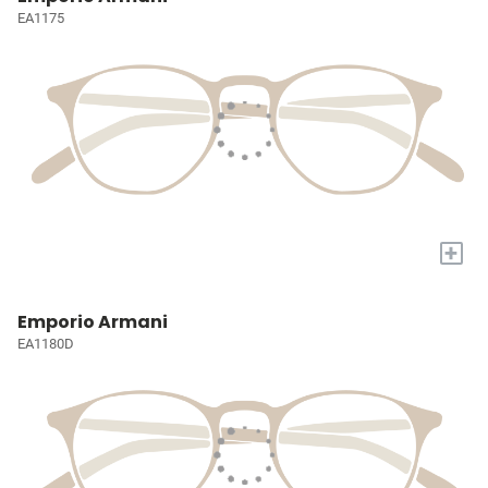
EA1175
+
Emporio Armani
EA1180D