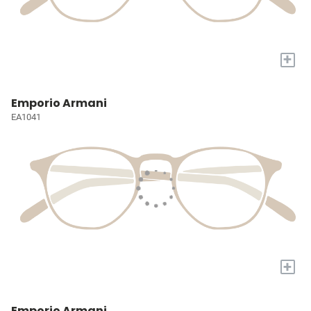
+
Emporio Armani
EA1041
+
Emporio Armani