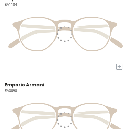
EA1184
+
Emporio Armani
EA3098