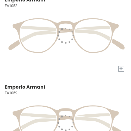
EA1052
+
Emporio Armani
EA1059