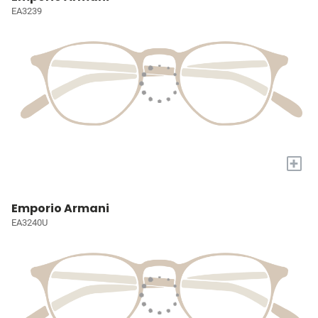
EA3239
+
Emporio Armani
EA3240U