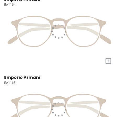
EA1164
+
Emporio Armani
EA1165