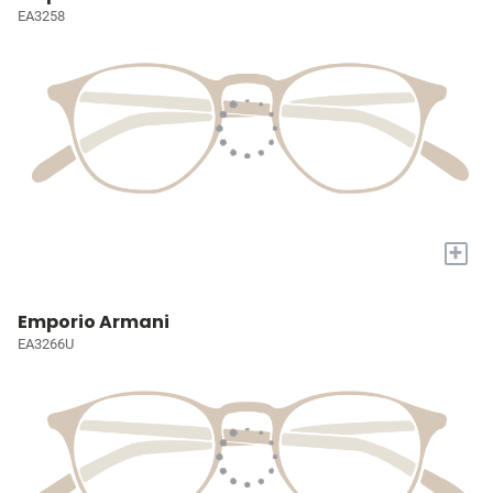
EA3258
+
Emporio Armani
EA3266U