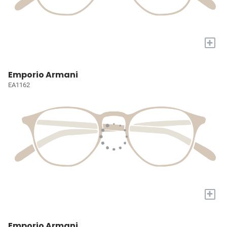
+
Emporio Armani
EA1162
+
Emporio Armani