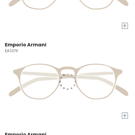
+
Emporio Armani
EA1079
+
Emporio Armani