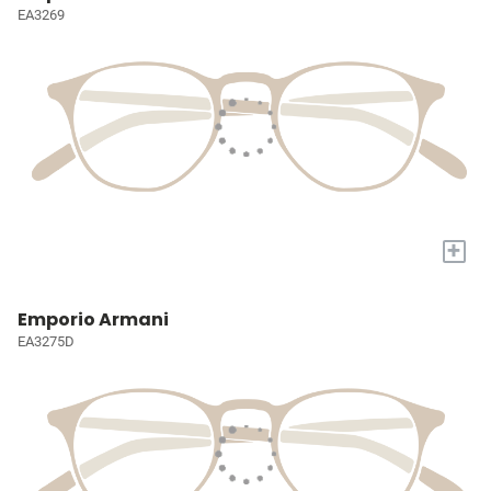
EA3269
+
Emporio Armani
EA3275D