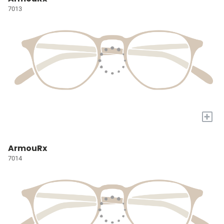
7013
+
ArmouRx
7014