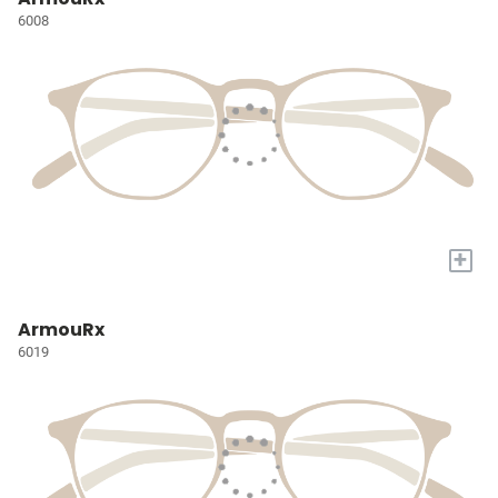
6008
+
ArmouRx
6019