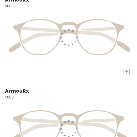
5003
+
ArmouRx
5005