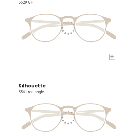
5529 GH
+
Silhouette
5561 rectangle