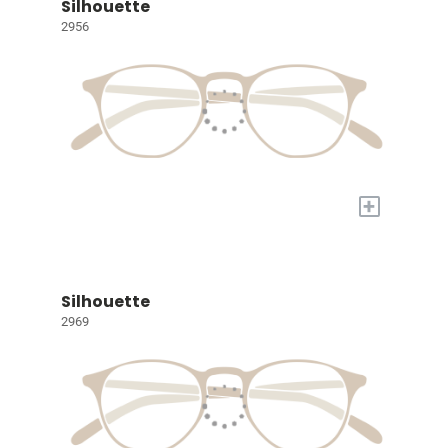
Silhouette
2956
+
Silhouette
2969