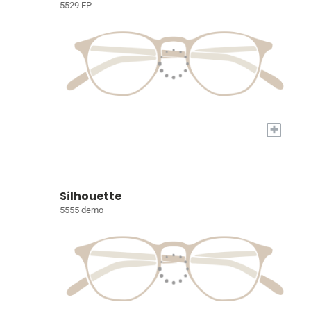
5529 EP
+
Silhouette
5555 demo