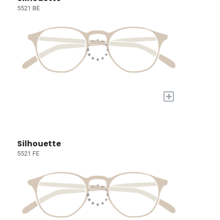
5521 BE
+
Silhouette
5521 FE