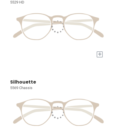
5529 HD
+
Silhouette
5569 Chassis