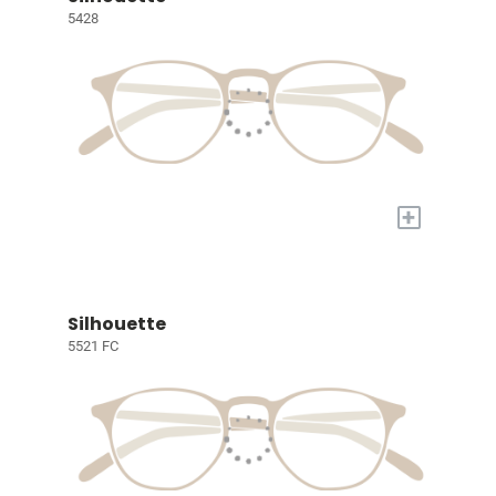
5428
+
Silhouette
5521 FC