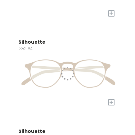
+
Silhouette
5521 KZ
+
Silhouette