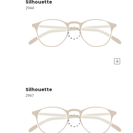
Silhouette
2944
+
Silhouette
2967