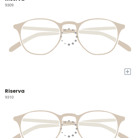
9309
+
Riserva
9310