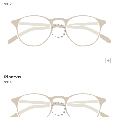
9312
+
Riserva
9314