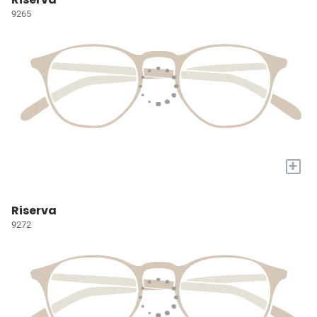
9265
+
Riserva
9272