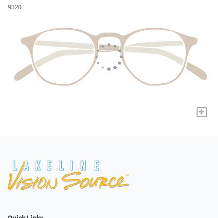
9320
+