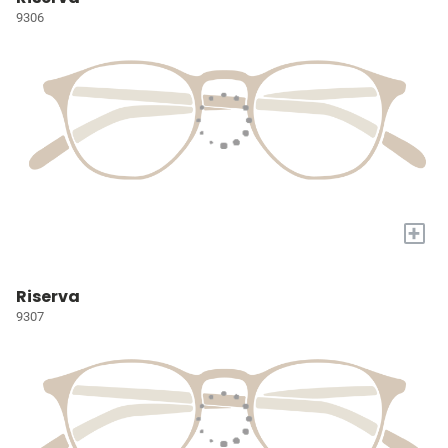
9306
+
Riserva
9307