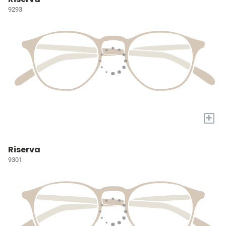
9293
+
Riserva
9301