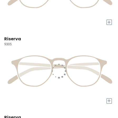
+
Riserva
9305
+
Riserva