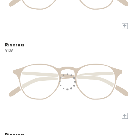
+
Riserva
9138
+
Riserva