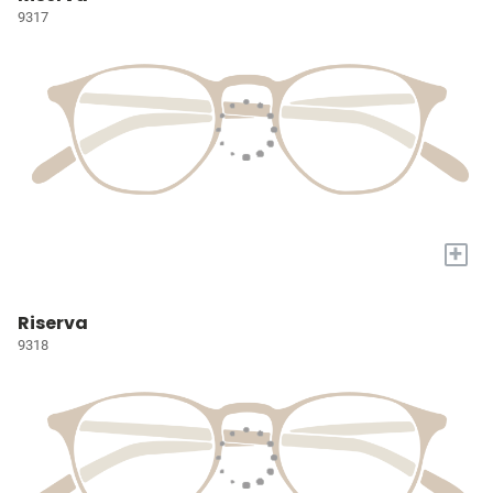
9317
+
Riserva
9318